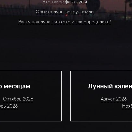
Что такое фаза луны
Орбита луны вокруг земли
Растущая луна - что это и как определить?
о месяцам
Лунный кален
Октябрь 2026
Август 2026
брь 2026
Ноя