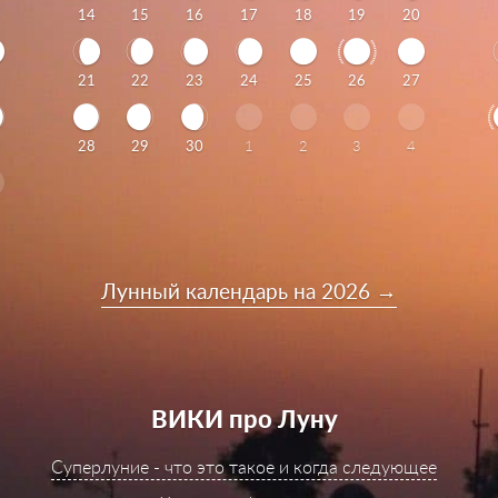
14
15
16
17
18
19
20
21
22
23
24
25
26
27
28
29
30
1
2
3
4
Лунный календарь на 2026 →
ВИКИ про Луну
Суперлуние - что это такое и когда следующее