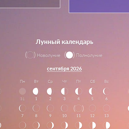
Лунный календарь
Новолуние
Полнолуние
сентября 2026
Пн
Вт
Ср
Чт
Пт
Сб
Вс
31
1
2
3
4
5
6
7
8
9
10
11
12
13