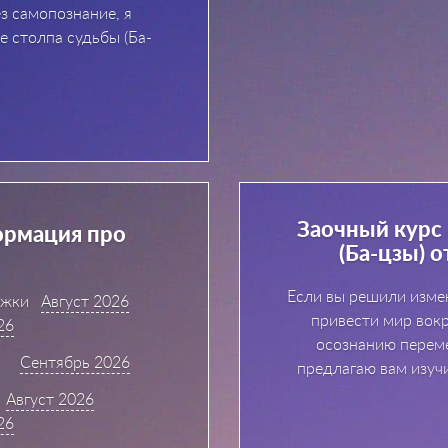
з самопознание, я
е столпа судьбы (Ба-
Заочный курс
ормация про
(Ба-цзы) 
Если вы решили изме
ижки
Август 2026
привести мир вокр
26
осознанию переме
6
Сентябрь 2026
предлагаю вам изучи
Август 2026
26