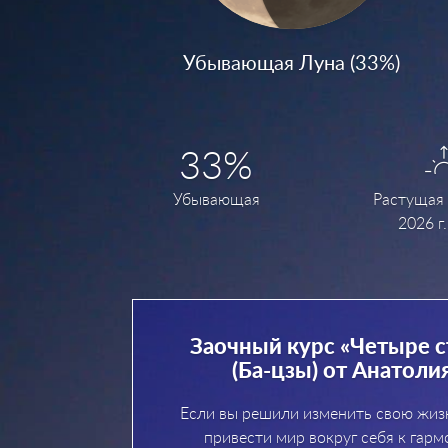
Убывающая Луна (33%)
33%
Убывающая
Растущая 
2026 г.
Заочный курс «Четыре с
(Ба-цзы) от Анатоли
Если вы решили изменить свою жизн
привести мир вокруг себя к гарм