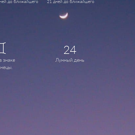
дней до ближайшего
21 дней до ближайшего
24
в знаке
Лунный день
нецы.