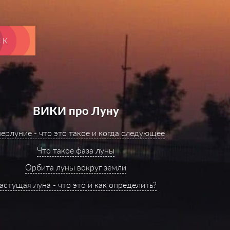
СК
ВИКИ про Луну
ерлуние - что это такое и когда следующее
Что такое фаза луны
Орбита луны вокруг земли
астущая луна - что это и как определить?