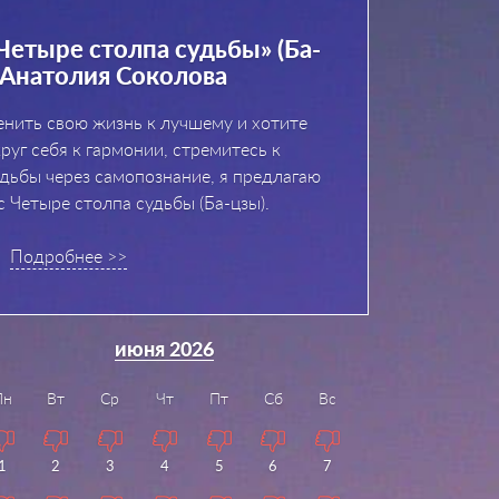
Четыре столпа судьбы» (Ба-
 Анатолия Соколова
енить свою жизнь к лучшему и хотите
руг себя к гармонии, стремитесь к
дьбы через самопознание, я предлагаю
с Четыре столпа судьбы (Ба-цзы).
Подробнее >>
июня 2026
Пн
Вт
Ср
Чт
Пт
Сб
Вс
1
2
3
4
5
6
7