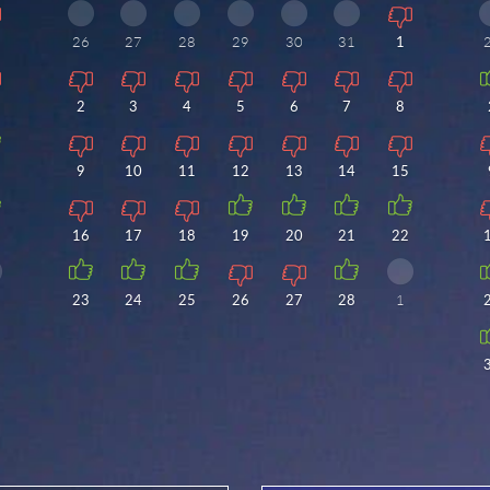
26
27
28
29
30
31
1
2
3
4
5
6
7
8
9
10
11
12
13
14
15
16
17
18
19
20
21
22
23
24
25
26
27
28
1