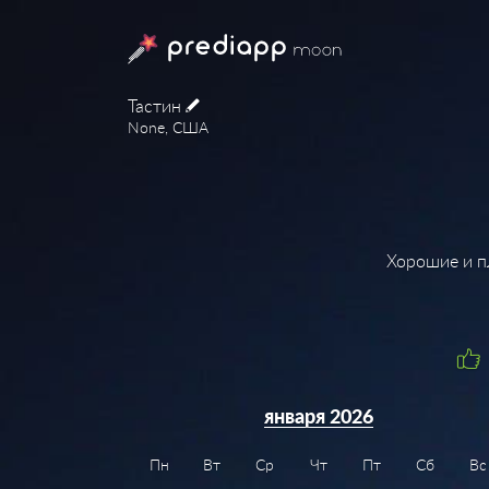
Тастин
None, США
Хорошие и п
января 2026
Пн
Вт
Ср
Чт
Пт
Сб
Вс