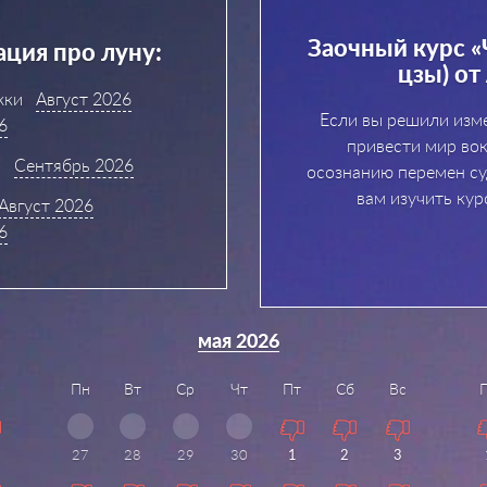
Заочный курс «
ция про луну:
цзы) от
жки
Август 2026
Если вы решили изм
6
привести мир вок
Сентябрь 2026
осознанию перемен су
вам изучить кур
Август 2026
6
мая 2026
Пн
Вт
Ср
Чт
Пт
Сб
Вс
27
28
29
30
1
2
3