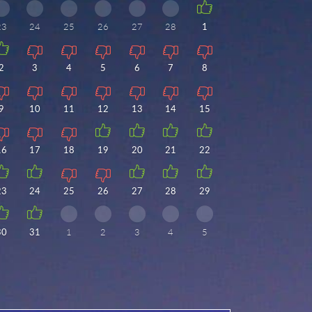
23
24
25
26
27
28
1
2
3
4
5
6
7
8
9
10
11
12
13
14
15
16
17
18
19
20
21
22
23
24
25
26
27
28
29
30
31
1
2
3
4
5